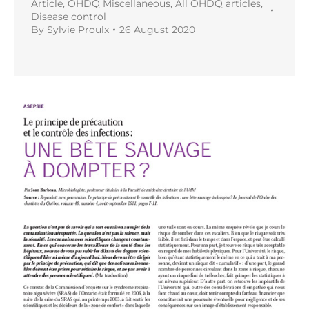
Article
,
OHDQ Miscellaneous
,
All OHDQ articles
,
Disease control
By
Sylvie Proulx
26 August 2020