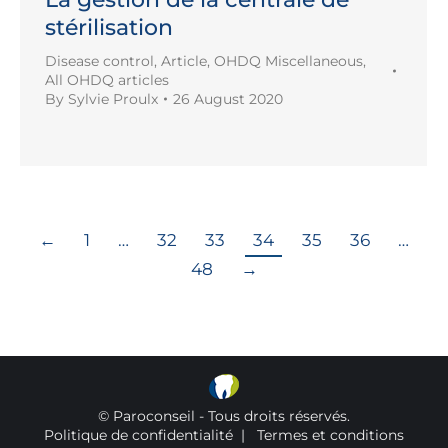
stérilisation
Disease control
,
Article
,
OHDQ Miscellaneous
,
All OHDQ articles
By
Sylvie Proulx
26 August 2020
←
1
…
32
33
34
35
36
…
48
→
© Paroconseil - Tous droits réservés.
Politique de confidentialité
|
Termes et conditions