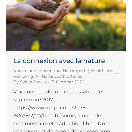
La connexion avec la nature
Nature and connection
,
Naturopathe
,
Health and
wellbeing
,
All Naturopath articles
By
Sylvie Proulx
21 October 2020
Voici une étude fort intéressante de
septembre 2017 :
https://www.mdpi.com/2078-
1547/8/2/24/htm Résumé, ajoute de
commentaire et traduction libre : Notre
changement de mode de vie moderne