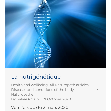
La nutrigénétique
Health and wellbeing
,
All Naturopath articles
,
Diseases and conditions of the body
,
Naturopathe
By
Sylvie Proulx
21 October 2020
Voir l’étude du 2 mars 2020 :