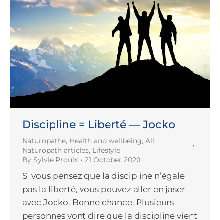
Discipline = Liberté — Jocko
Naturopathe
,
Health and wellbeing
,
All
Naturopath articles
,
Lifestyle
By
Sylvie Proulx
21 October 2020
Si vous pensez que la discipline n’égale
pas la liberté, vous pouvez aller en jaser
avec Jocko. Bonne chance. Plusieurs
personnes vont dire que la discipline vient