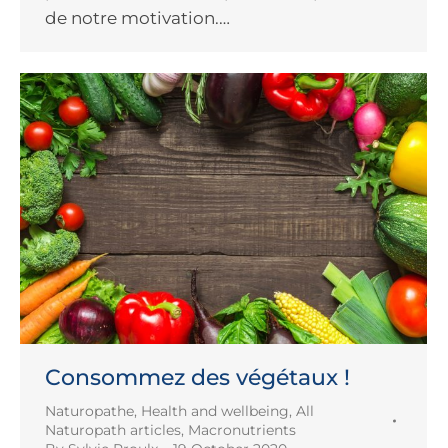
de notre motivation.…
Consommez des végétaux !
Naturopathe
,
Health and wellbeing
,
All
Naturopath articles
,
Macronutrients