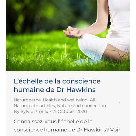
L’échelle de la conscience
humaine de Dr Hawkins
Naturopathe
,
Health and wellbeing
,
All
Naturopath articles
,
Nature and connection
By
Sylvie Proulx
21 October 2020
Connaissez-vous l’échelle de la
conscience humaine de Dr Hawkins? Voir