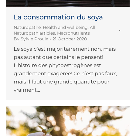
La consommation du soya
Naturopathe
,
Health and wellbeing
,
All
Naturopath articles
,
Macronutrients
By
Sylvie Proulx
21 October 2020
Le soya c’est majoritairement non, mais
pas autant que certains le pensent!
L’histoire des phytoestrogènes est
grandement exagérée! Ce n’est pas faux,
mais il faut une grande quantité pour
vraiment…