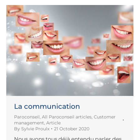
La communication
Paroconseil
,
All Paroconseil articles
,
Customer
management
,
Article
By
Sylvie Proulx
21 October 2020
Nous avons tous déjà entendu parler des