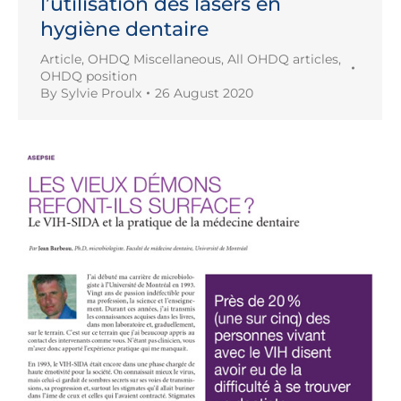
l’utilisation des lasers en
hygiène dentaire
Article
,
OHDQ Miscellaneous
,
All OHDQ articles
,
OHDQ position
By
Sylvie Proulx
26 August 2020