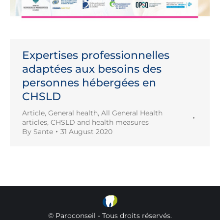
Expertises professionnelles
adaptées aux besoins des
personnes hébergées en
CHSLD
Article
,
General health
,
All General Health
articles
,
CHSLD and health measures
By
Sante
31 August 2020
© Paroconseil - Tous droits réservés.