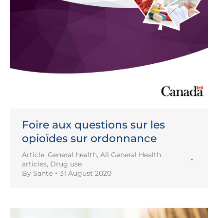
Foire aux questions sur les
opioïdes sur ordonnance
Article
,
General health
,
All General Health
articles
,
Drug use
By
Sante
31 August 2020