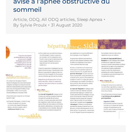
avisé à l’apnée obstructive du
sommeil
Article
,
ODQ
,
All ODQ articles
,
Sleep Apnea
By
Sylvie Proulx
31 August 2020