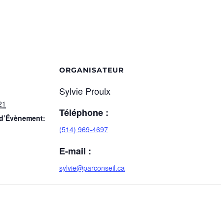
ORGANISATEUR
Sylvie Proulx
21
Téléphone :
 d’Évènement:
(514) 969-4697
E-mail :
sylvie@parconseil.ca