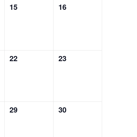
0
0
15
16
,
évènement,
évènement,
0
0
22
23
,
évènement,
évènement,
0
0
29
30
,
évènement,
évènement,