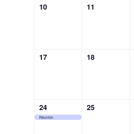
0
0
10
11
évènement,
évènement,
0
0
17
18
évènement,
évènement,
1
0
24
25
évènement,
évènement,
Réunion