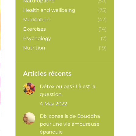
Naturopathe
(50)
Health and wellbeing
(75)
Meditation
(42)
Exercises
(14)
Psychology
(7)
Nutrition
(19)
Articles récents
Détox ou pas? Là est la
question.
4 May 2022
Dix conseils de Bouddha
pour une vie amoureuse
épanouie