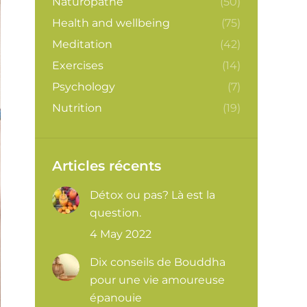
Naturopathe
(50)
Health and wellbeing
(75)
Meditation
(42)
Exercises
(14)
Psychology
(7)
Nutrition
(19)
Articles récents
Détox ou pas? Là est la
question.
4 May 2022
Dix conseils de Bouddha
pour une vie amoureuse
épanouie