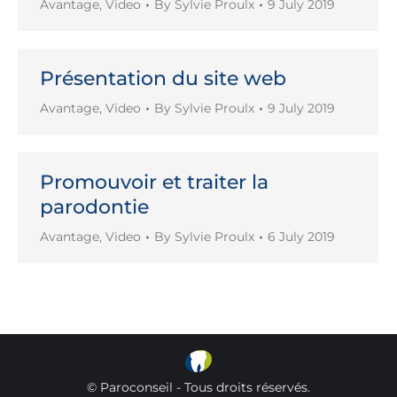
Avantage
,
Video
By
Sylvie Proulx
9 July 2019
Présentation du site web
Avantage
,
Video
By
Sylvie Proulx
9 July 2019
Promouvoir et traiter la
parodontie
Avantage
,
Video
By
Sylvie Proulx
6 July 2019
© Paroconseil - Tous droits réservés.