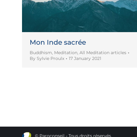
Mon Inde sacrée
Buddhism
,
Meditation
,
All Meditation articles
By
Sylvie Proulx
17 January 2021
© Paroconseil - Tous droits réservés.