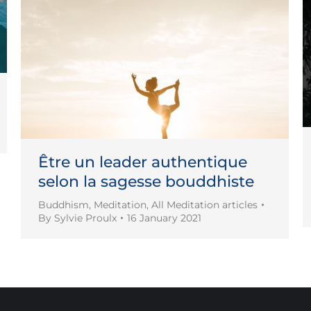
Être un leader authentique
selon la sagesse bouddhiste
Buddhism
,
Meditation
,
All Meditation articles
By
Sylvie Proulx
16 January 2021