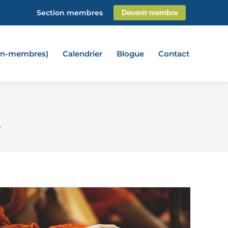
Section membres
Devenir membre
non-membres)
Calendrier
Blogue
Contact
"