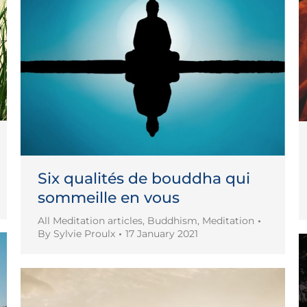
Six qualités de bouddha qui
sommeille en vous
All Meditation articles
,
Buddhism
,
Meditation
By
Sylvie Proulx
17 January 2021