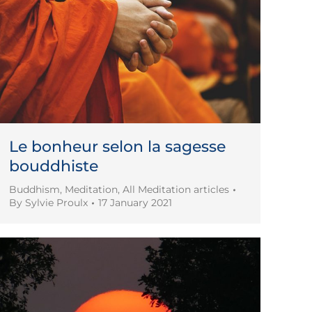
Le bonheur selon la sagesse
bouddhiste
Buddhism
,
Meditation
,
All Meditation articles
By
Sylvie Proulx
17 January 2021