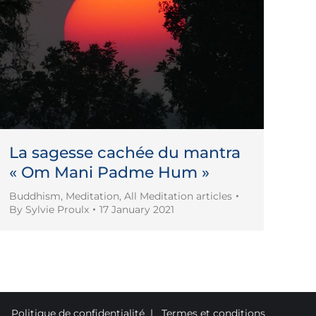
La sagesse cachée du mantra
« Om Mani Padme Hum »
Buddhism
,
Meditation
,
All Meditation articles
By
Sylvie Proulx
17 January 2021
Politique de confidentialité
|
Termes et conditions