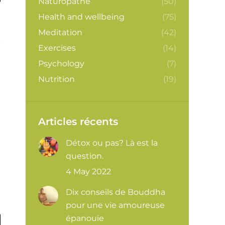
Naturopathe
(50)
Health and wellbeing
(75)
Meditation
(42)
Exercises
(14)
Psychology
(7)
Nutrition
(19)
Articles récents
Détox ou pas? Là est la
question.
4 May 2022
Dix conseils de Bouddha
pour une vie amoureuse
épanouie