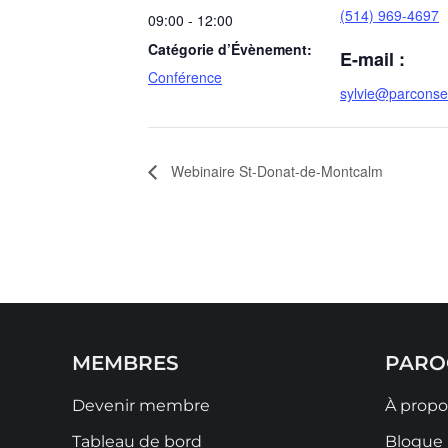
(514) 969-4697
09:00 - 12:00
Catégorie d’Évènement:
E-mail :
Conférence
sylvie@parconsei
Webinaire St-Donat-de-Montcalm
MEMBRES
PARO
Devenir membre
À propo
Tableau de bord
Blogue