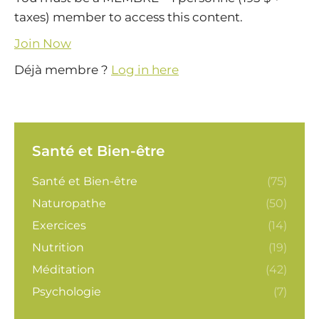
taxes) member to access this content.
Join Now
Déjà membre ?
Log in here
Santé et Bien-être
Santé et Bien-être
(75)
Naturopathe
(50)
Exercices
(14)
Nutrition
(19)
Méditation
(42)
Psychologie
(7)