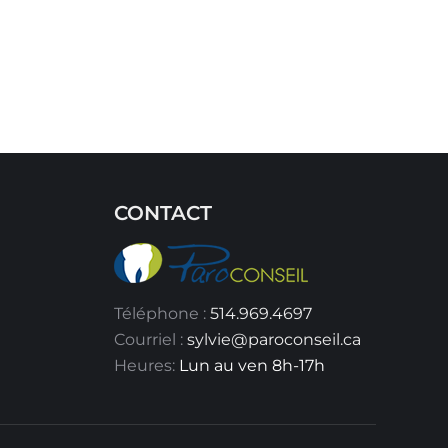
CONTACT
Téléphone :
514.969.4697
Courriel :
sylvie@paroconseil.ca
Heures:
Lun au ven 8h-17h