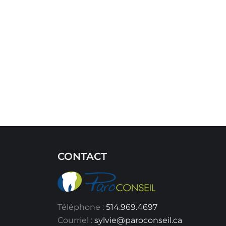
CONTACT
Téléphone :
514.969.4697
Courriel :
sylvie@paroconseil.ca